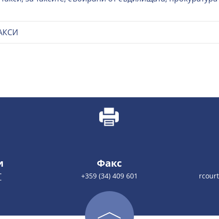
АКСИ
и
Факс
Т
+359 (34) 409 601
rcour