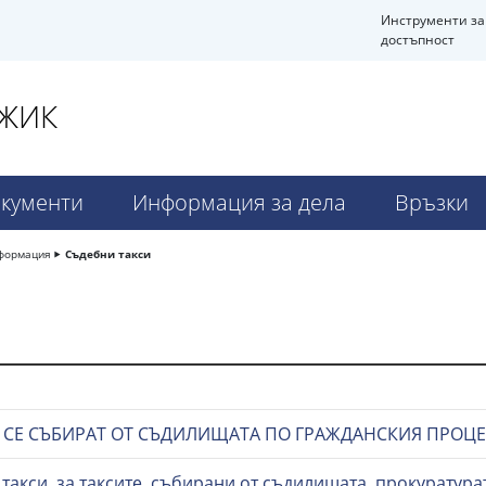
Инструменти за
достъпност
ДЖИК
кументи
Информация за дела
Връзки
формация
Съдебни такси
О СЕ СЪБИРАТ ОТ СЪДИЛИЩАТА ПО ГРАЖДАНСКИЯ ПРОЦ
акси, за таксите, събирани от съдилищата, прокуратурат