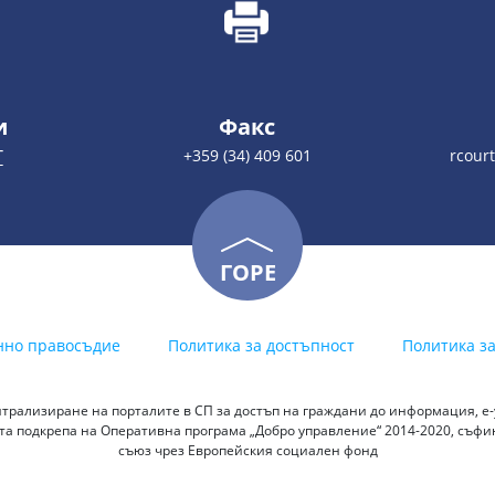
и
Факс
Т
+359 (34) 409 601
rcour
ГОРЕ
нно правосъдие
Политика за достъпност
Политика з
трализиране на порталите в СП за достъп на граждани до информация, е-у
а подкрепа на Оперативна програма „Добро управление“ 2014-2020, съф
съюз чрез Европейския социален фонд