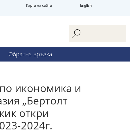
Карта на сайта
English
Обратна връзка
 по икономика и
зия „Бертолт
жик откри
023-2024г.