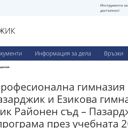
Инструменти за
достъпност
ДЖИК
кументи
Информация за дела
Връзки
бщения
Професионална гимназия
зарджик и Езикова гимна
жик Районен съд – Пазард
рограма през учебната 2