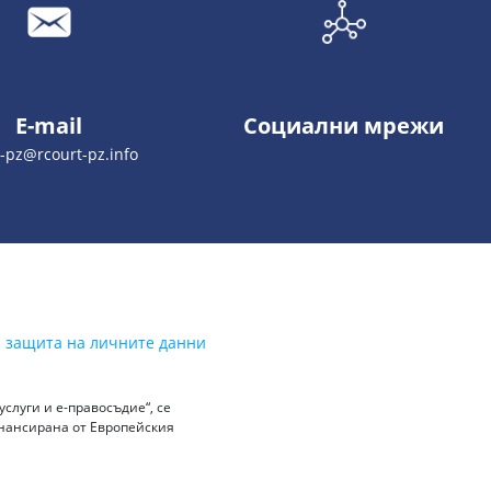
E-mail
Социални мрежи
t-pz@rcourt-pz.info
а защита на личните данни
слуги и е-правосъдие“, се
инансирана от Европейския