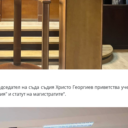
седател на съда съдия Христо Георгиев приветства уч
я" и статут на магистратите“.