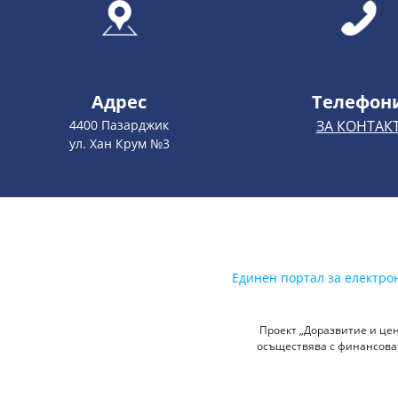
Адрес
Телефон
4400 Пазарджик
ЗА КОНТАК
ул. Хан Крум №3
Единен портал за електро
Проект „Доразвитие и цен
осъществява с финансоват