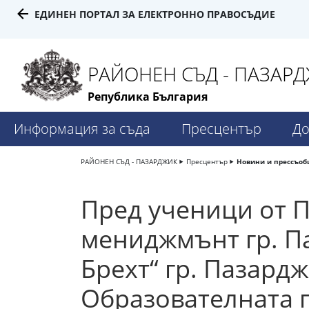
ЕДИНЕН ПОРТАЛ ЗА ЕЛЕКТРОННО ПРАВОСЪДИЕ
РАЙОНЕН СЪД - ПАЗАР
Република България
Информация за съда
Пресцентър
До
РАЙОНЕН СЪД - ПАЗАРДЖИК
Пресцентър
Новини и прессъо
Пред ученици от 
мениджмънт гр. Па
Брехт“ гр. Пазард
Образователната п