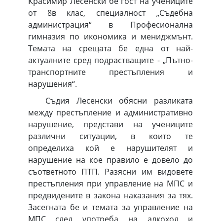
Красимир Лесенски бе гост на учениците
от 8в клас, специалност „Съдебна
администрация“ в Професионална
гимназия по икономика и мениджмънт.
Темата на срещата бе една от най-
актуалните сред подрастващите - „Пътно-
транспортните престъпления и
нарушения“.
Съдия Лесенски обясни разликата
между престъпление и административно
нарушение, представи на учениците
различни ситуации, в които те
определиха кой е нарушителят и
нарушение на кое правило е довело до
съответното ПТП. Разясни им видовете
престъпления при управление на МПС и
предвидените в закона наказания за тях.
Засегната бе и темата за управление на
МПС след употреба на алкохол и