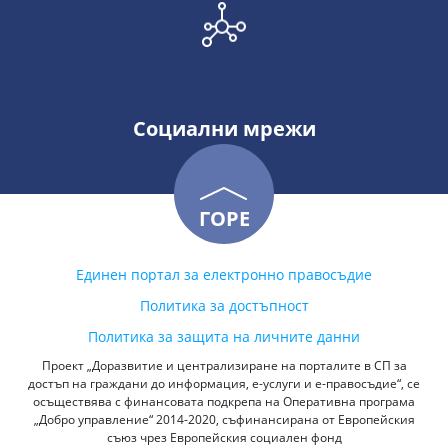
Социални мрежи
ГОРЕ
Единен портал за електронно правосъдие
Политика за достъпност
Политика за защита на личните данни
Проект „Доразвитие и централизиране на порталите в СП за
достъп на граждани до информация, е-услуги и е-правосъдие“, се
осъществява с финансовата подкрепа на Оперативна програма
„Добро управление“ 2014-2020, съфинансирана от Европейския
съюз чрез Европейския социален фонд