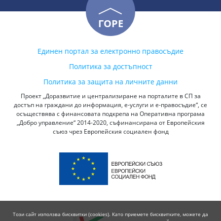
ГОРЕ
Единен портал за електронно правосъдие
Политика за достъпност
Политика за защита на личните данни
Проект „Доразвитие и централизиране на порталите в СП за
достъп на граждани до информация, е-услуги и е-правосъдие“, се
осъществява с финансовата подкрепа на Оперативна програма
„Добро управление“ 2014-2020, съфинансирана от Европейския
съюз чрез Европейския социален фонд
Този сайт използва бисквитки (cookies). Като приемете бисквитките, можете да