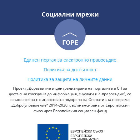
Социални мрежи
ГОРЕ
Единен портал за електронно правосъдие
Политика за достъпност
Политика за защита на личните данни
Проект „Доразвитие и централизиране на порталите в СП за
достъп на граждани до информация, е-услуги и е-правосъдие“, се
осъществява с финансовата подкрепа на Оперативна програма
„Добро управление“ 2014-2020, съфинансирана от Европейския
съюз чрез Европейския социален фонд